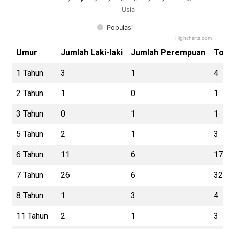
Usia
Populasi
Highcharts.com
End of interactive chart.
Umur
Jumlah Laki-laki
Jumlah Perempuan
Tot
1 Tahun
3
1
4
2 Tahun
1
0
1
3 Tahun
0
1
1
5 Tahun
2
1
3
6 Tahun
11
6
17
7 Tahun
26
6
32
8 Tahun
1
3
4
11 Tahun
2
1
3